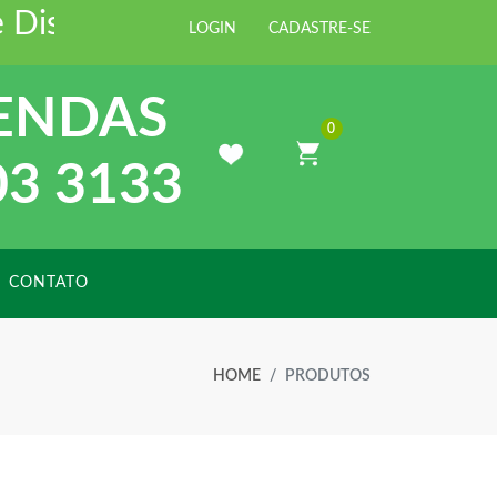
stribuidora de Materiais para Cons
LOGIN
CADASTRE-SE
ENDAS
0
03 3133
CONTATO
HOME
PRODUTOS