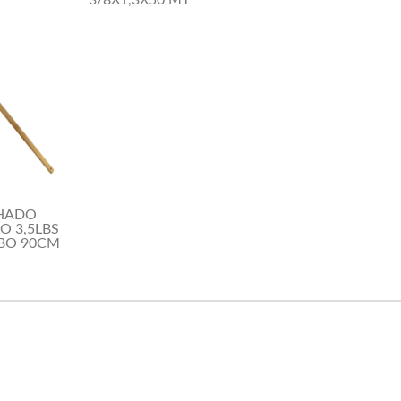
3/8X1,3X50 MT
HADO
O 3,5LBS
BO 90CM