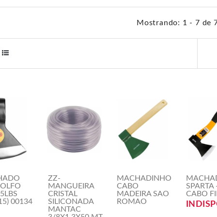
Mostrando: 1 - 7 de 
HADO
ZZ-
MACHADINHO
MACHA
OLFO
MANGUEIRA
CABO
SPARTA 
,5LBS
CRISTAL
MADEIRA SAO
CABO F
15) 00134
SILICONADA
ROMAO
INDIS
MANTAC