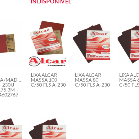
INDISPONÍVEL
LIXA ALCAR
LIXA ALCAR
LIXA AL
A/MADEIRA
MASSA 100
MASSA 80
MASSA 
- 230U
C/50 FLS A-230
C/50 FLS A-230
C/50 FL
75 3M -
4602767