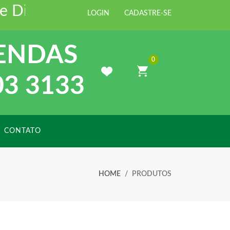
Distribuidora de Materiais para C
LOGIN
CADASTRE-SE
ENDAS
0
03 3133
CONTATO
HOME
PRODUTOS