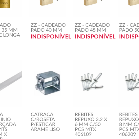
EADO
ZZ - CADEADO
ZZ - CADEADO
ZZ - C
 35 MM
PADO 40 MM
PADO 45 MM
PADO 5
E LONGA
INDISPONÍVEL
INDISPONÍVEL
INDIS
A
CATRACA
REBITES
REBITES
INIO
C/ROSETA
REPUXO 3.2 X
REPUXO 
RÇADA
P/ESTICAR
6 MM C/50
8 MM C
MTS
ARAME LISO
PCS MTX
PCS MT
M X
406109
406209