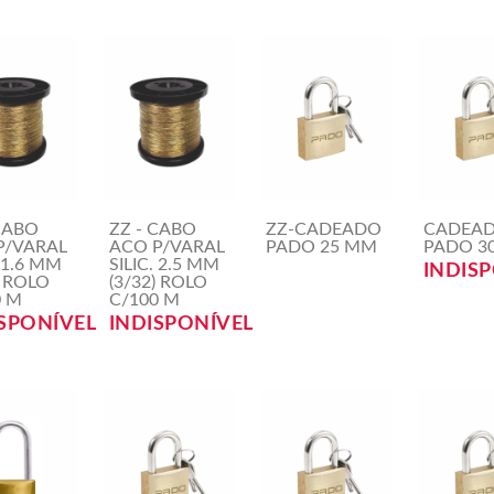
CABO
ZZ - CABO
ZZ-CADEADO
CADEA
P/VARAL
ACO P/VARAL
PADO 25 MM
PADO 3
. 1.6 MM
SILIC. 2.5 MM
INDIS
) ROLO
(3/32) ROLO
0 M
C/100 M
SPONÍVEL
INDISPONÍVEL