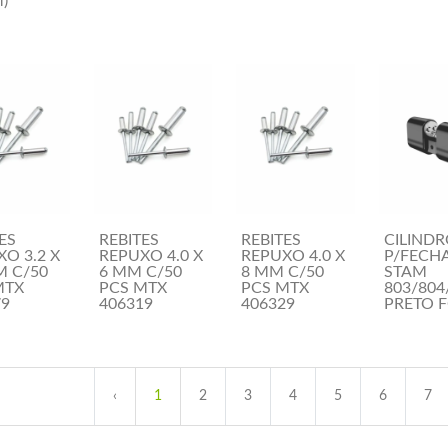
)
ES
REBITES
REBITES
CILIND
O 3.2 X
REPUXO 4.0 X
REPUXO 4.0 X
P/FECH
M C/50
6 MM C/50
8 MM C/50
STAM
MTX
PCS MTX
PCS MTX
803/804
79
406319
406329
PRETO 
‹
1
2
3
4
5
6
7