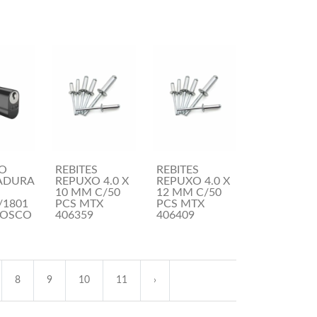
RO
REBITES
REBITES
ADURA
REPUXO 4.0 X
REPUXO 4.0 X
10 MM C/50
12 MM C/50
/1801
PCS MTX
PCS MTX
FOSCO
406359
406409
8
9
10
11
›