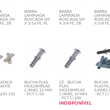
A
BARRA
BARRA
BARRA
NADA
LAMINADA
LAMINADA
LAMINA
ADA 1M
ROSCADA 1M
ROSCADA 1M
ROSCAD
 FE. ZB
X 3/16 FE. PL
X 3/4 FE. ZB
X 3/8 FE
ADICA
BUCHA PLAS.
ZZ - BUCHA
BUCHA
TANTE
MOLDIMPLAS
PLAS.
PLASTIC
C/ANEL 12 MM
MOLDIMPLAS
S/ANEL
ADO 150
- PCT C/50
C/ANEL 10 MM
- PCT C
- PCT C/100
INDISPONÍVEL