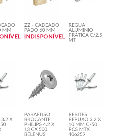
ADEADO
ZZ - CADEADO
REGUA
0 MM
PADO 60 MM
ALUMINIO
PRATICA C/2,5
PONÍVEL
INDISPONÍVEL
MT
PARAFUSO
REBITES
3.2 X
BROCANTE
REPUXO 3.2 X
/50
PHILIPS 4.2 X
10 MM C/50
X
13 CX 500
PCS MTX
BELENUS
406259