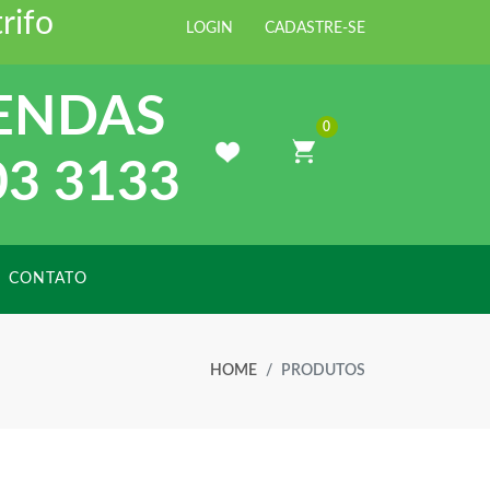
rte Distribuidora de Materiais par
LOGIN
CADASTRE-SE
ENDAS
0
03 3133
CONTATO
HOME
PRODUTOS