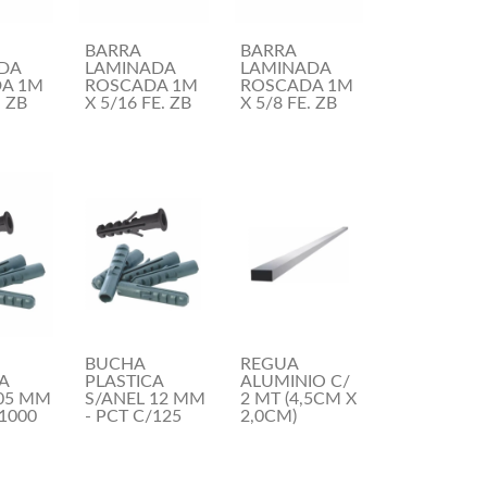
BARRA
BARRA
DA
LAMINADA
LAMINADA
A 1M
ROSCADA 1M
ROSCADA 1M
. ZB
X 5/16 FE. ZB
X 5/8 FE. ZB
BUCHA
REGUA
A
PLASTICA
ALUMINIO C/
 05 MM
S/ANEL 12 MM
2 MT (4,5CM X
/1000
- PCT C/125
2,0CM)