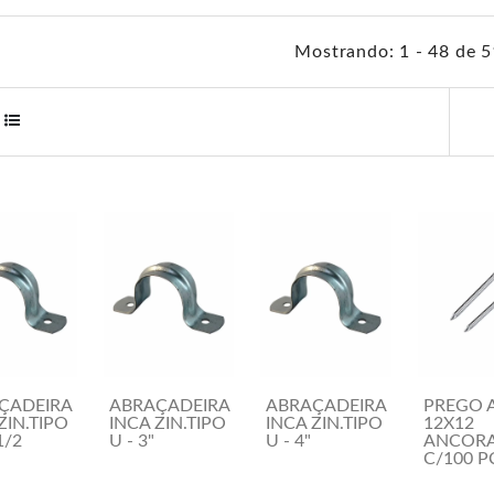
Mostrando: 1 - 48 de 
ÇADEIRA
ABRAÇADEIRA
ABRAÇADEIRA
PREGO 
ZIN.TIPO
INCA ZIN.TIPO
INCA ZIN.TIPO
12X12
1/2
U - 3"
U - 4"
ANCOR
C/100 P