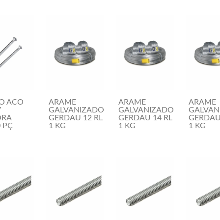
O ACO
ARAME
ARAME
ARAME
7
GALVANIZADO
GALVANIZADO
GALVAN
ORA
GERDAU 12 RL
GERDAU 14 RL
GERDAU 
 PÇ
1 KG
1 KG
1 KG