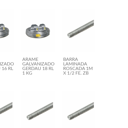
ARAME
BARRA
IZADO
GALVANIZADO
LAMINADA
16 RL
GERDAU 18 RL
ROSCADA 1M
1 KG
X 1/2 FE. ZB