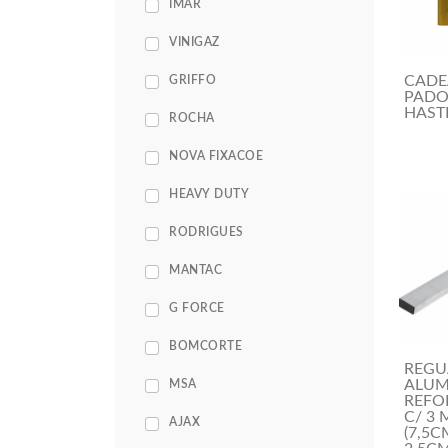
IMAR
VINIGAZ
CAD
GRIFFO
PADO
HAST
ROCHA
NOVA FIXACOE
HEAVY DUTY
RODRIGUES
MANTAC
G FORCE
BOMCORTE
REGU
ALUM
MSA
REFO
C/ 3 
AJAX
(7,5C