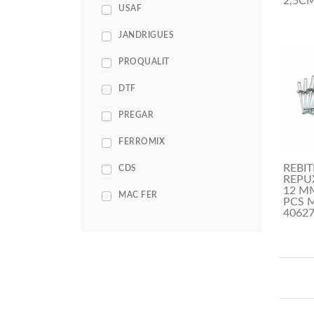
2,5CM
USAF
JANDRIGUES
PROQUALIT
DTF
PREGAR
FERROMIX
REBIT
CDS
REPUX
12 M
MAC FER
PCS 
4062