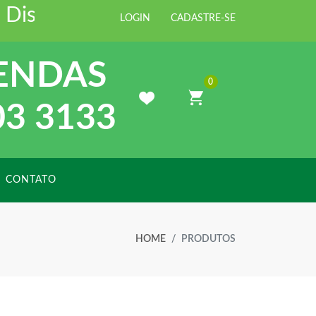
Distribuidora de Materiais para Co
LOGIN
CADASTRE-SE
ENDAS
0
03 3133
CONTATO
HOME
PRODUTOS