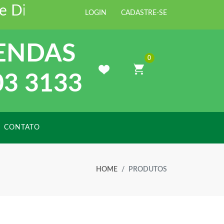
Distribuidora de Materiais para Co
LOGIN
CADASTRE-SE
ENDAS
0
03 3133
CONTATO
HOME
PRODUTOS