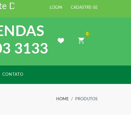
 Distribuidora de Materiais para C
LOGIN
CADASTRE-SE
ENDAS
0
03 3133
CONTATO
HOME
PRODUTOS