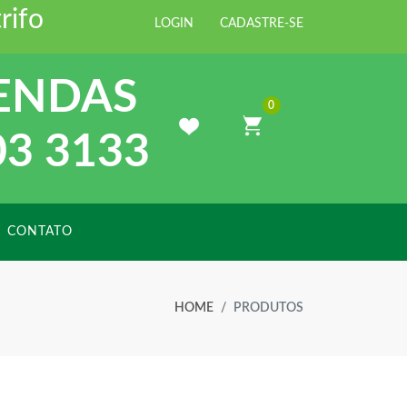
rte Distribuidora de Materiais par
LOGIN
CADASTRE-SE
ENDAS
0
03 3133
CONTATO
HOME
PRODUTOS