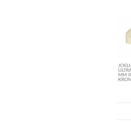
JOEL
ULTR
MM X
KRO