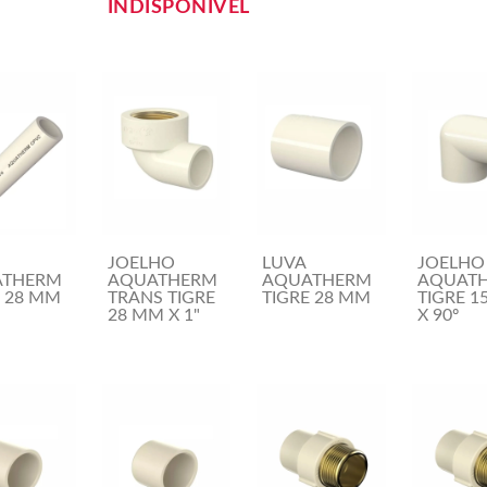
INDISPONÍVEL
JOELHO
LUVA
JOELHO
ATHERM
AQUATHERM
AQUATHERM
AQUAT
E 28 MM
TRANS TIGRE
TIGRE 28 MM
TIGRE 1
28 MM X 1"
X 90º