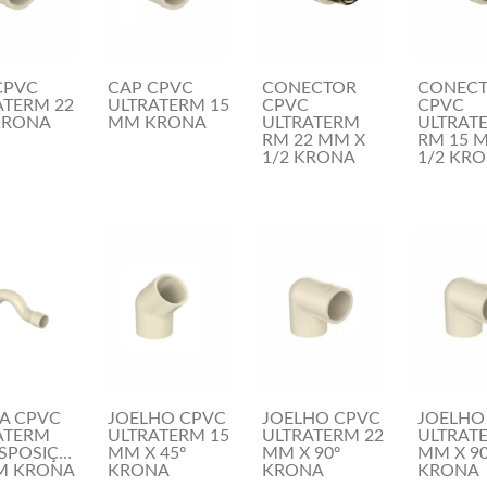
CPVC
CAP CPVC
CONECTOR
CONEC
ATERM 22
ULTRATERM 15
CPVC
CPVC
KRONA
MM KRONA
ULTRATERM
ULTRAT
RM 22 MM X
RM 15 
1/2 KRONA
1/2 KR
A CPVC
JOELHO CPVC
JOELHO CPVC
JOELHO
ATERM
ULTRATERM 15
ULTRATERM 22
ULTRAT
SPOSIÇAO
MM X 45º
MM X 90º
MM X 90
M KRONA
KRONA
KRONA
KRONA