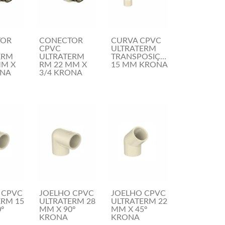
TOR
CONECTOR
CURVA CPVC
CPVC
ULTRATERM
ERM
ULTRATERM
TRANSPOSIÇAO
MM X
RM 22 MM X
15 MM KRONA
ONA
3/4 KRONA
 CPVC
JOELHO CPVC
JOELHO CPVC
ERM 15
ULTRATERM 28
ULTRATERM 22
º
MM X 90º
MM X 45º
KRONA
KRONA