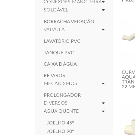
FIRL
CONEXÕES MANGUEIRA
SOLDÁVEL
BORRACHA VEDAÇÃO
VÁLVULA
LAVATÓRIO PVC
TANQUE PVC
CAIXA D'ÁGUA
CURV
REPAROS
AQU
TRAN
MECANISMOS
22 M
PROLONGADOR
DIVERSOS
AGUA QUENTE
JOELHO 45°
JOELHO 90°