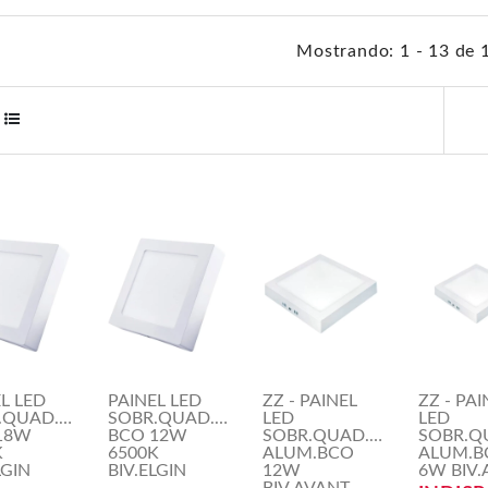
Mostrando: 1 - 13 de 
L LED
PAINEL LED
ZZ - PAINEL
ZZ - PAI
.QUAD.22CM
SOBR.QUAD.17CM
LED
LED
18W
BCO 12W
SOBR.QUAD.17CM
SOBR.Q
K
6500K
ALUM.BCO
ALUM.B
LGIN
BIV.ELGIN
12W
6W BIV.