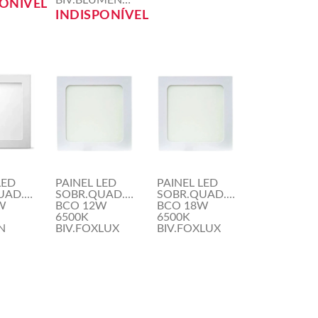
BIV.BLUMENAU
PONÍVEL
INDISPONÍVEL
LED
PAINEL LED
PAINEL LED
UAD.30CM
SOBR.QUAD.17CM
SOBR.QUAD.22CM
W
BCO 12W
BCO 18W
6500K
6500K
N
BIV.FOXLUX
BIV.FOXLUX