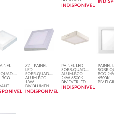
BIV.AVANT
INDIS
INDISPONÍVEL
PAINEL
ZZ - PAINEL
PAINEL LED
PAINEL 
LED
SOBR.QUAD.30CM
SOBR.Q
.QUAD.22CM
SOBR.QUAD.22CM
ALUM.BCO
BCO 24
.BCO
ALUM.BCO
24W 6500K
6500K
18W
BIV.EVERLED
BIV.ELGI
AVANT
BIV.BLUMENAU
INDISPONÍVEL
SPONÍVEL
INDISPONÍVEL