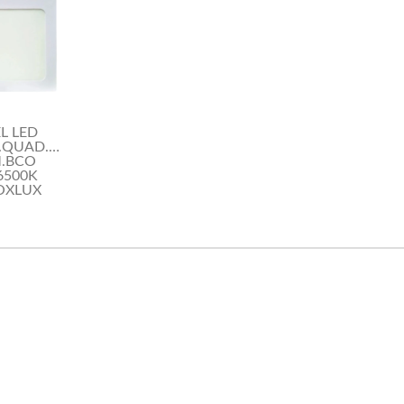
L LED
.QUAD.30CM
.BCO
6500K
FOXLUX