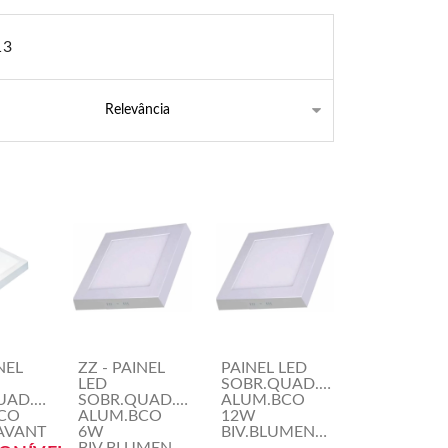
13
NEL
ZZ - PAINEL
PAINEL LED
LED
SOBR.QUAD.17CM
UAD.12CM
SOBR.QUAD.12CM
ALUM.BCO
CO
ALUM.BCO
12W
AVANT
6W
BIV.BLUMENAU