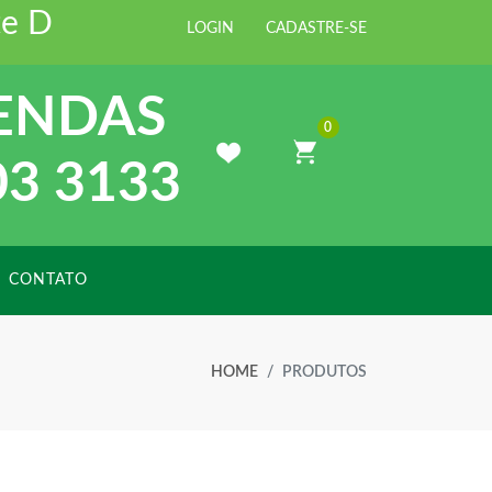
Distribuidora de Materiais para Co
LOGIN
CADASTRE-SE
ENDAS
0
03 3133
CONTATO
HOME
PRODUTOS