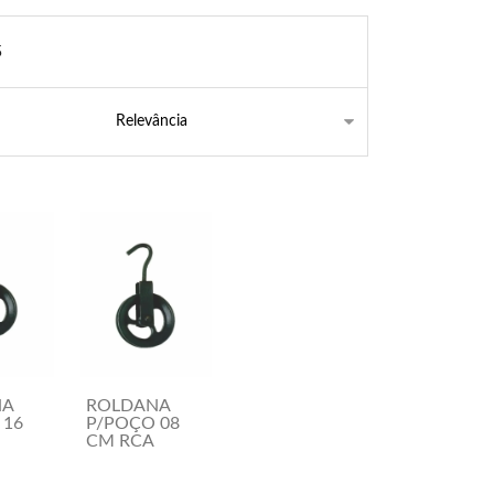
5
NA
ROLDANA
 16
P/POÇO 08
CM RCA