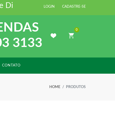
Distribuidora de Materiais para C
LOGIN
CADASTRE-SE
ENDAS
0
03 3133
CONTATO
HOME
PRODUTOS