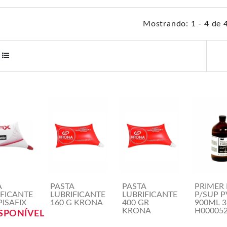
Mostrando: 1 - 4 de 
A
PASTA
PASTA
PRIMER 
IFICANTE
LUBRIFICANTE
LUBRIFICANTE
P/SUP 
PISAFIX
160 G KRONA
400 GR
900ML 3
KRONA
H00005
SPONÍVEL