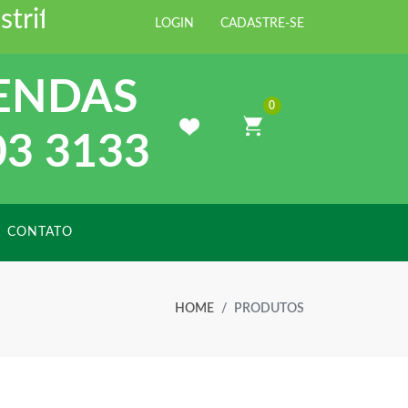
iforte Distribuidora de Materiais 
LOGIN
CADASTRE-SE
ENDAS
0
03 3133
CONTATO
HOME
PRODUTOS