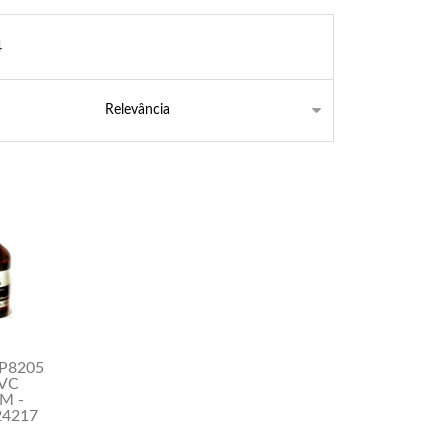
4
P8205
PVC
M -
24217